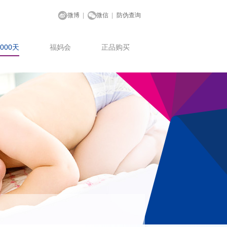
微博
微信
防伪查询
000天
福妈会
正品购买