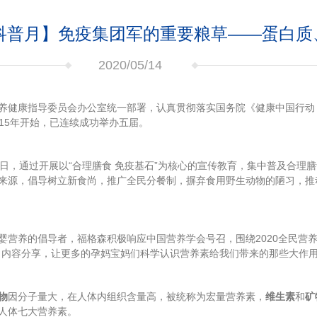
养科普月】免疫集团军的重要粮草——蛋白
2020/05/14
健康指导委员会办公室统一部署，认真贯彻落实国务院《健康中国行动（20
2015年开始，已连续成功举办五届。
—23日，通过开展以“合理膳食 免疫基石”为核心的宣传教育，集中普及合
来源，倡导树立新食尚，推广全民分餐制，摒弃食用野生动物的陋习，推
婴营养的倡导者，福格森积极响应中国营养学会号召，围绕2020全民营养
力内容分享，让更多的孕妈宝妈们科学认识营养素给我们带来的那些大作
物
因分子量大，在人体内组织含量高，被统称为宏量营养素，
维生素
和
矿
人体七大营养素。