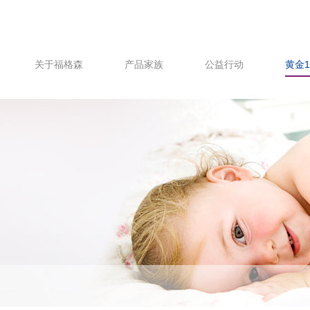
关于福格森
产品家族
公益行动
黄金1
备孕期
出生缺陷干预项目
孕期
儿童营养改善项目
哺乳期
育儿期