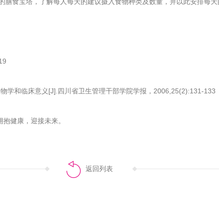
的膳食宝塔，了解每人每天的建议摄入食物种类及数量，并以此安排每天
19
临床意义[J].四川省卫生管理干部学院学报，2006,25(2):131-133
拥抱健康，迎接未来。
返回列表